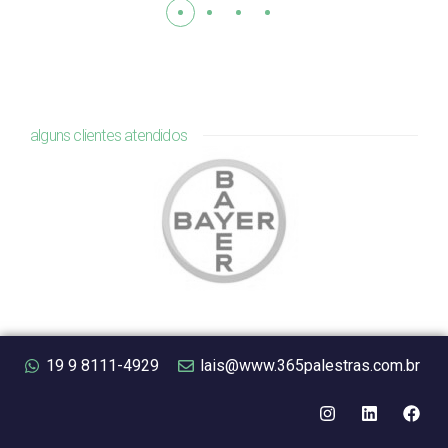
alguns clientes atendidos
19 9 8111-4929
lais@www.365palestras.com.br