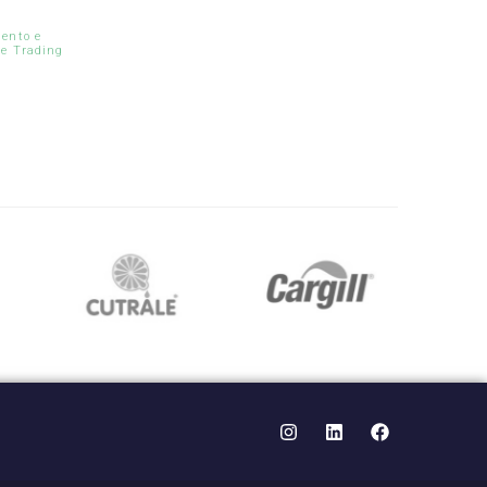
ento e
le Trading