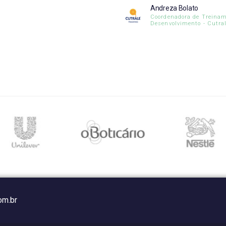
Andreza Bolato
Coordenadora de Treinam
Desenvolvimento - Cutra
om.br