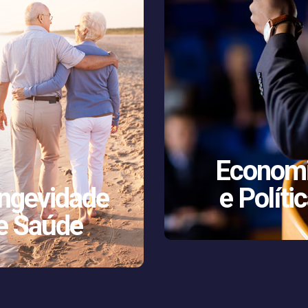
Econom
ngevidade
e Políti
e Saúde