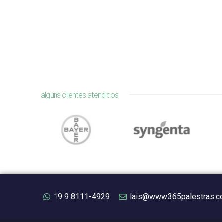
alguns clientes atendidos
19 9 8111-4929
lais@www.365palestras.c