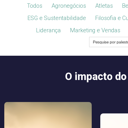
Todos
Agronegócios
Atletas
Be
ESG e Sustentabilidade
Filosofia e C
Liderança
Marketing e Vendas
Search
for:
O impacto do