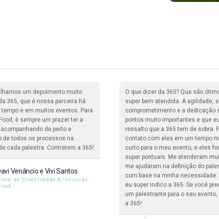
ilhamos um depoimento muito
O que dizer da 365? Que são ótimo
 da 365, que é nossa parceira há
super bem atendida. A agilidade, s
 tempo e em muitos eventos. Para
comprometimento e a dedicação 
iFood, é sempre um prazer ter a
pontos muito importantes e que e
 acompanhando de perto e
ressalto que a 365 tem de sobra. F
 de todos os processos na
contato com eles em um tempo m
de cada palestra. Contratem a 365!
curto para o meu evento, e eles f
super pontuais. Me atenderam mu
me ajudaram na definição do pale
avi Venâncio e Vivi Santos
com base na minha necessidade. 
ime de Diversidade & Inclusão -
eu super indico a 365. Se você pre
Food
um palestrante para o seu evento,
a 365!