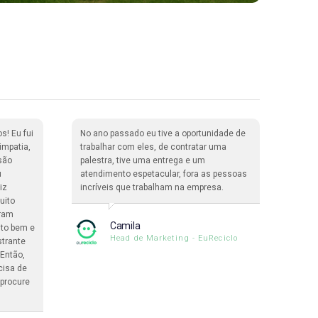
s! Eu fui
No ano passado eu tive a oportunidade de
Nós 
impatia,
trabalhar com eles, de contratar uma
365 
são
palestra, tive uma entrega e um
com 6
u
atendimento espetacular, fora as pessoas
e 1 m
iz
incríveis que trabalham na empresa.
um pa
uito
impec
oram
equip
Camila
ito bem e
pena,
Head de Marketing - EuReciclo
strante
Então,
cisa de
 procure