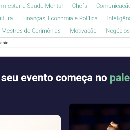
m-estar e Saúde Mental
Chefs
Comunicaçã
ultura
Finanças, Economia e Política
Inteligên
Mestres de Cerimônias
Motivação
Negócios
 seu evento começa no
pale