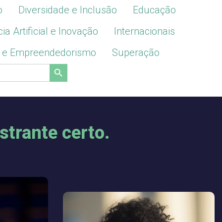
o
Diversidade e Inclusão
Educação
cia Artificial e Inovação
Internacionais
 e Empreendedorismo
Superação
Search Button
strante certo.