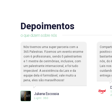
Depoimentos
o que dizem sobre nós
e de
Nós tivemos uma super parceria com a
Compart
365 Palestras. Fizemos um evento enorme
positivo
com 6 profissionais, sendo 5 palestrantes
bastante
ssoas
e 1 mestre de cerimônias, inclusive, com
nós, do 
um palestrante internacional, e foi tudo
Lais nos
impecável. A assistência da Lais e da
cuidando
equipe dela é formidável, vale muito a
entrega 
pena, eles são maravilhosos!
lo
D
T
Juliana Escossia
i
Light 360