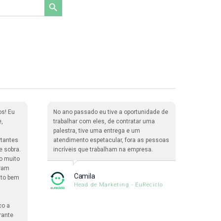
os! Eu
No ano passado eu tive a oportunidade de
Nós ti
e,
trabalhar com eles, de contratar uma
365 Pa
palestra, tive uma entrega e um
enorme
rtantes
atendimento espetacular, fora as pessoas
palest
e sobra.
incríveis que trabalham na empresa.
inclus
o muito
interna
oram
assistê
Camila
ito bem
formidá
Head de Marketing - EuReciclo
maravi
co a
rante