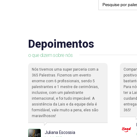
Search
for:
Depoimentos
o que dizem sobre nós
dade de
Nós tivemos uma super parceria com a
Compar
ma
365 Palestras. Fizemos um evento
positiv
enorme com 6 profissionais, sendo 5
bastant
pessoas
palestrantes e 1 mestre de cerimônias,
Para nó
a.
inclusive, com um palestrante
ter a L
internacional, e foi tudo impecável. A
cuidand
assistência da Lais e da equipe dela é
entrega
formidável, vale muito a pena, eles são
365!
ciclo
maravilhosos!
Juliana Escossia