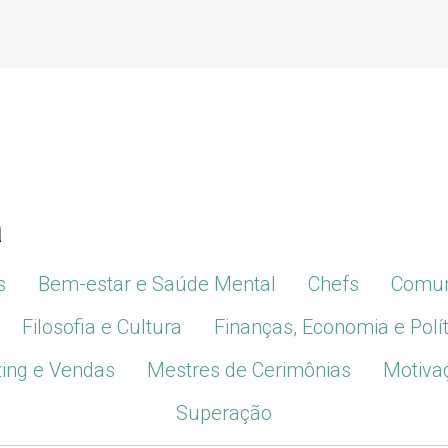
a
s
Bem-estar e Saúde Mental
Chefs
Comun
Filosofia e Cultura
Finanças, Economia e Polít
ing e Vendas
Mestres de Cerimônias
Motiva
Superação