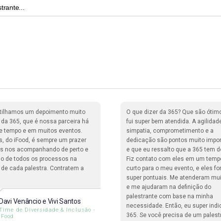
tilhamos um depoimento muito
O que dizer da 365? Que são ótim
o da 365, que é nossa parceira há
fui super bem atendida. A agilidad
e tempo e em muitos eventos.
simpatia, comprometimento e a
s, do iFood, é sempre um prazer
dedicação são pontos muito impo
ais nos acompanhando de perto e
e que eu ressalto que a 365 tem d
o de todos os processos na
Fiz contato com eles em um temp
 de cada palestra. Contratem a
curto para o meu evento, e eles f
super pontuais. Me atenderam mu
e me ajudaram na definição do
palestrante com base na minha
Davi Venâncio e Vivi Santos
necessidade. Então, eu super indi
Time de Diversidade & Inclusão -
365. Se você precisa de um palest
iFood