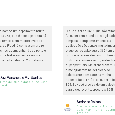
tilhamos um depoimento muito
O que dizer da 365? Que são ótim
o da 365, que é nossa parceira há
fui super bem atendida. A agilidad
e tempo e em muitos eventos.
simpatia, comprometimento e a
s, do iFood, é sempre um prazer
dedicação são pontos muito impo
ais nos acompanhando de perto e
e que eu ressalto que a 365 tem d
o de todos os processos na
Fiz contato com eles em um temp
 de cada palestra. Contratem a
curto para o meu evento, e eles f
super pontuais. Me atenderam mu
e me ajudaram na definição do
palestrante com base na minha
Davi Venâncio e Vivi Santos
necessidade. Então, eu super indi
Time de Diversidade & Inclusão -
365. Se você precisa de um palest
iFood
para o seu evento, procure a 365!
Andreza Bolato
Coordenadora de Treinam
Desenvolvimento - Cutra
Trading