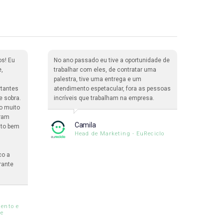
os! Eu
No ano passado eu tive a oportunidade de
Nós ti
e,
trabalhar com eles, de contratar uma
365 Pa
palestra, tive uma entrega e um
enorme
rtantes
atendimento espetacular, fora as pessoas
palest
e sobra.
incríveis que trabalham na empresa.
inclus
o muito
interna
oram
assistê
Camila
ito bem
formidá
Head de Marketing - EuReciclo
maravi
co a
rante
ento e
le