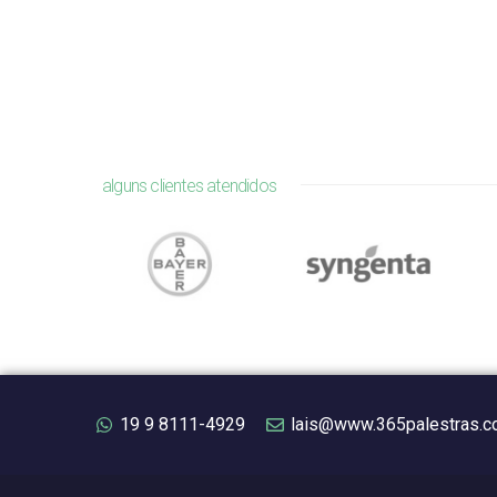
alguns clientes atendidos
19 9 8111-4929
lais@www.365palestras.c