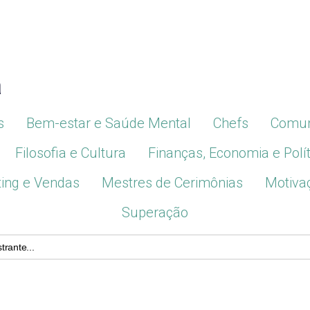
a
s
Bem-estar e Saúde Mental
Chefs
Comun
Filosofia e Cultura
Finanças, Economia e Polít
ing e Vendas
Mestres de Cerimônias
Motiva
Superação