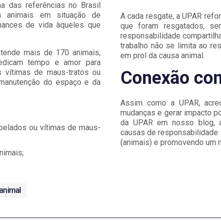
 das referências no Brasil
m animais em situação de
A cada resgate, a UPAR refor
chances de vida àqueles que
que foram resgatados, sen
responsabilidade compartilha
trabalho não se limita ao r
atende mais de 170 animais,
em prol da causa animal.
dedicam tempo e amor para
Conexão com
is vítimas de maus-tratos ou
a manutenção do espaço e da
Assim como a UPAR, acred
mudanças e gerar impacto pos
da UPAR em nosso blog, a
pelados ou vítimas de maus-
causas de responsabilidade 
(animais) e promovendo um m
nimais;
animal