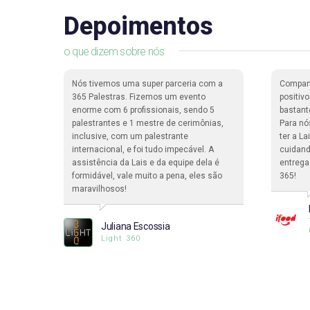
Depoimentos
o que dizem sobre nós
dade de
Nós tivemos uma super parceria com a
Compar
ma
365 Palestras. Fizemos um evento
positiv
enorme com 6 profissionais, sendo 5
bastant
pessoas
palestrantes e 1 mestre de cerimônias,
Para nó
a.
inclusive, com um palestrante
ter a L
internacional, e foi tudo impecável. A
cuidand
assistência da Lais e da equipe dela é
entrega
formidável, vale muito a pena, eles são
365!
ciclo
maravilhosos!
Juliana Escossia
Light 360