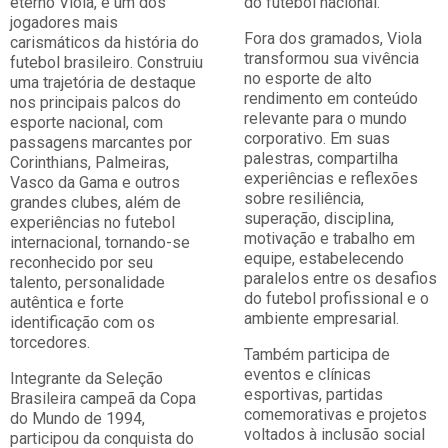
eterno Viola, é um dos
do futebol nacional.
jogadores mais
Fora dos gramados, Viola
carismáticos da história do
transformou sua vivência
futebol brasileiro. Construiu
no esporte de alto
uma trajetória de destaque
rendimento em conteúdo
nos principais palcos do
relevante para o mundo
esporte nacional, com
corporativo. Em suas
passagens marcantes por
palestras, compartilha
Corinthians, Palmeiras,
experiências e reflexões
Vasco da Gama e outros
sobre resiliência,
grandes clubes, além de
superação, disciplina,
experiências no futebol
motivação e trabalho em
internacional, tornando-se
equipe, estabelecendo
reconhecido por seu
paralelos entre os desafios
talento, personalidade
do futebol profissional e o
autêntica e forte
ambiente empresarial.
identificação com os
torcedores.
Também participa de
eventos e clínicas
Integrante da Seleção
esportivas, partidas
Brasileira campeã da Copa
comemorativas e projetos
do Mundo de 1994,
voltados à inclusão social
participou da conquista do