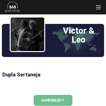
Victor &
Leo
Dupla Sertaneja
contrate já