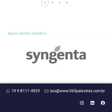
alguns clientes atendidos
19 9 8111-4929
lais@www.365palestras.com.br