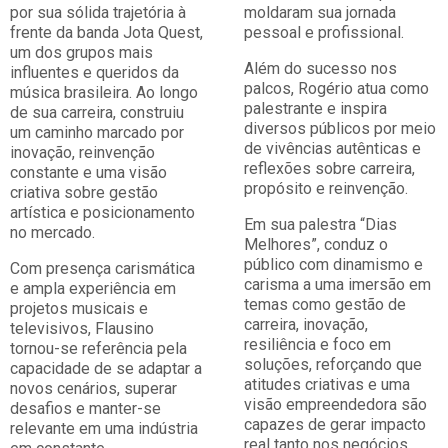
por sua sólida trajetória à
moldaram sua jornada
frente da banda Jota Quest,
pessoal e profissional.
um dos grupos mais
Além do sucesso nos
influentes e queridos da
palcos, Rogério atua como
música brasileira. Ao longo
palestrante e inspira
de sua carreira, construiu
diversos públicos por meio
um caminho marcado por
de vivências autênticas e
inovação, reinvenção
reflexões sobre carreira,
constante e uma visão
propósito e reinvenção.
criativa sobre gestão
artística e posicionamento
Em sua palestra “Dias
no mercado.
Melhores”, conduz o
público com dinamismo e
Com presença carismática
carisma a uma imersão em
e ampla experiência em
temas como gestão de
projetos musicais e
carreira, inovação,
televisivos, Flausino
resiliência e foco em
tornou-se referência pela
soluções, reforçando que
capacidade de se adaptar a
atitudes criativas e uma
novos cenários, superar
visão empreendedora são
desafios e manter-se
capazes de gerar impacto
relevante em uma indústria
real tanto nos negócios