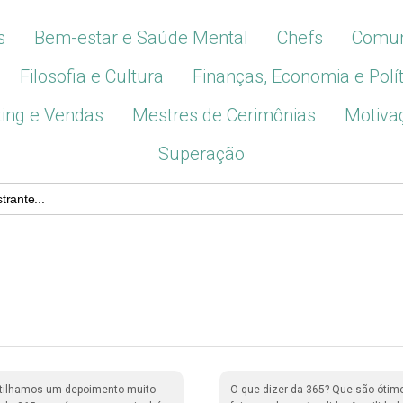
s
Bem-estar e Saúde Mental
Chefs
Comun
Filosofia e Cultura
Finanças, Economia e Polít
ing e Vendas
Mestres de Cerimônias
Motiva
Superação
tilhamos um depoimento muito
O que dizer da 365? Que são ótim