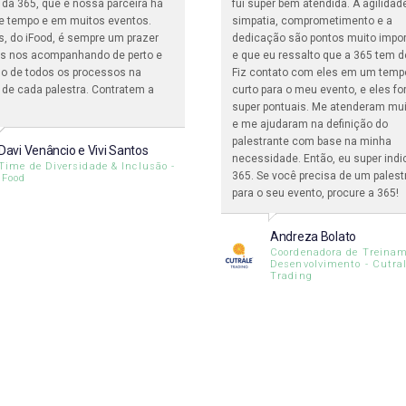
o da 365, que é nossa parceira há
fui super bem atendida. A agilidad
e tempo e em muitos eventos.
simpatia, comprometimento e a
s, do iFood, é sempre um prazer
dedicação são pontos muito impo
ais nos acompanhando de perto e
e que eu ressalto que a 365 tem d
o de todos os processos na
Fiz contato com eles em um temp
 de cada palestra. Contratem a
curto para o meu evento, e eles f
super pontuais. Me atenderam mu
e me ajudaram na definição do
palestrante com base na minha
Davi Venâncio e Vivi Santos
necessidade. Então, eu super indi
Time de Diversidade & Inclusão -
365. Se você precisa de um palest
iFood
para o seu evento, procure a 365!
Andreza Bolato
Coordenadora de Treinam
Desenvolvimento - Cutra
Trading