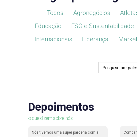
Todos
Agronegócios
Atleta
Educação
ESG e Sustentabilidade
Internacionais
Liderança
Market
Search
for:
Depoimentos
o que dizem sobre nós
dade de
Nós tivemos uma super parceria com a
Compar