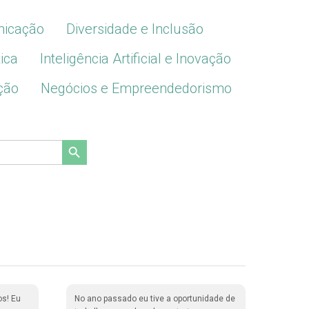
icação
Diversidade e Inclusão
ica
Inteligência Artificial e Inovação
ção
Negócios e Empreendedorismo
Search Button
os! Eu
No ano passado eu tive a oportunidade de
Nós ti