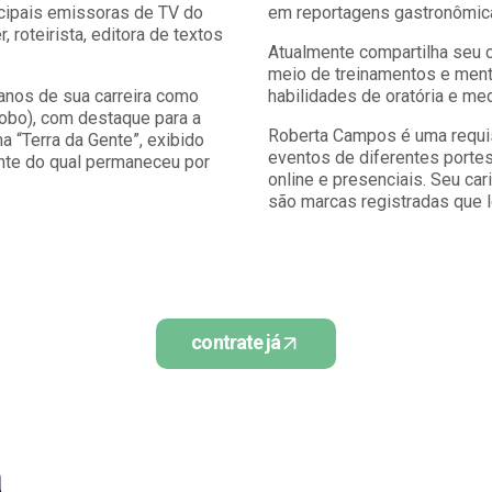
ncipais emissoras de TV do
em reportagens gastronômica
 roteirista, editora de textos
Atualmente compartilha seu 
meio de treinamentos e mento
 anos de sua carreira como
habilidades de oratória e medi
lobo), com destaque para a
Roberta Campos é uma requis
 “Terra da Gente”, exibido
eventos de diferentes porte
nte do qual permaneceu por
online e presenciais. Seu car
são marcas registradas que 
contrate já
a