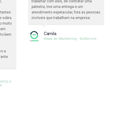
e,
trabalhar com eles, de contratar uma
365 Pa
palestra, tive uma entrega e um
enorme
rtantes
atendimento espetacular, fora as pessoas
palest
e sobra.
incríveis que trabalham na empresa.
inclus
o muito
interna
oram
assistê
Camila
ito bem
formidá
Head de Marketing - EuReciclo
maravi
co a
rante
ento e
le