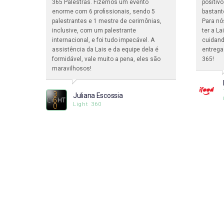
ma
365 Palestras. Fizemos um evento
positiv
enorme com 6 profissionais, sendo 5
bastant
pessoas
palestrantes e 1 mestre de cerimônias,
Para nó
a.
inclusive, com um palestrante
ter a L
internacional, e foi tudo impecável. A
cuidand
assistência da Lais e da equipe dela é
entrega
formidável, vale muito a pena, eles são
365!
ciclo
maravilhosos!
Juliana Escossia
Light 360