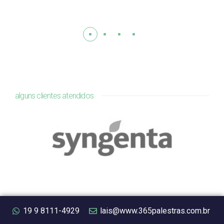
alguns clientes atendidos
19 9 8111-4929
lais@www.365palestras.com.br