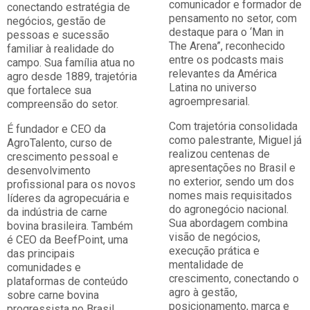
comunicador e formador de
conectando estratégia de
pensamento no setor, com
negócios, gestão de
destaque para o ‘Man in
pessoas e sucessão
The Arena”, reconhecido
familiar à realidade do
entre os podcasts mais
campo. Sua família atua no
relevantes da América
agro desde 1889, trajetória
Latina no universo
que fortalece sua
agroempresarial.
compreensão do setor.
Com trajetória consolidada
É fundador e CEO da
como palestrante, Miguel já
AgroTalento, curso de
realizou centenas de
crescimento pessoal e
apresentações no Brasil e
desenvolvimento
no exterior, sendo um dos
profissional para os novos
nomes mais requisitados
líderes da agropecuária e
do agronegócio nacional.
da indústria de carne
Sua abordagem combina
bovina brasileira. Também
visão de negócios,
é CEO da BeefPoint, uma
execução prática e
das principais
mentalidade de
comunidades e
crescimento, conectando o
plataformas de conteúdo
agro à gestão,
sobre carne bovina
posicionamento, marca e
progressista no Brasil,