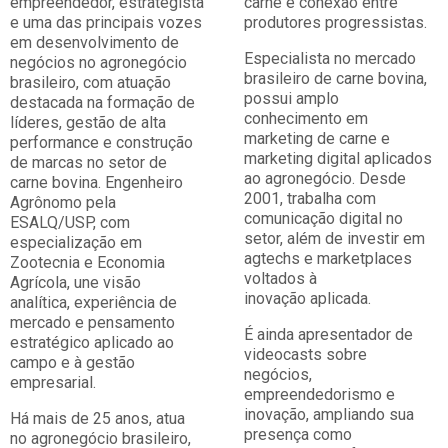
empreendedor, estrategista
carne e conexão entre
e uma das principais vozes
produtores progressistas.
em desenvolvimento de
Especialista no mercado
negócios no agronegócio
brasileiro de carne bovina,
brasileiro, com atuação
possui amplo
destacada na formação de
conhecimento em
líderes, gestão de alta
marketing de carne e
performance e construção
marketing digital aplicados
de marcas no setor de
ao agronegócio. Desde
carne bovina. Engenheiro
2001, trabalha com
Agrônomo pela
comunicação digital no
ESALQ/USP, com
setor, além de investir em
especialização em
agtechs e marketplaces
Zootecnia e Economia
voltados à
Agrícola, une visão
inovação aplicada.
analítica, experiência de
mercado e pensamento
É ainda apresentador de
estratégico aplicado ao
videocasts sobre
campo e à gestão
negócios,
empresarial.
empreendedorismo e
inovação, ampliando sua
Há mais de 25 anos, atua
presença como
no agronegócio brasileiro,