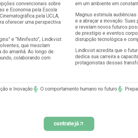
cepções convencionais sobre
em um ambiente em constant
as e Economia pela Escola
Magnus estimula audiências g
Cinematográfica pela UCLA,
e a abraçar a inovação. Suas
ara oferecer uma perspectiva
e revelam novos futuros pos
de prestígio e eventos corp
ins” e “Minifesto”, Lindkvist
disrupção tecnológica e co
volventes, que mesclam
Lindkvist acredita que o fut
a do amanhã. Ao longo de
dedica sua carreira a capaci
mundo, colaborando com
protagonistas dessas transf
pção e Inovação
O comportamento humano no futuro
Prepar
contrate já