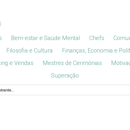
a
s
Bem-estar e Saúde Mental
Chefs
Comun
Filosofia e Cultura
Finanças, Economia e Polít
ing e Vendas
Mestres de Cerimônias
Motiva
Superação