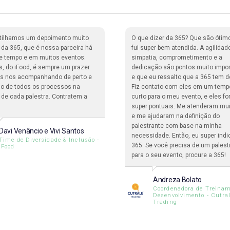
tilhamos um depoimento muito
O que dizer da 365? Que são ótim
o da 365, que é nossa parceira há
fui super bem atendida. A agilidad
e tempo e em muitos eventos.
simpatia, comprometimento e a
s, do iFood, é sempre um prazer
dedicação são pontos muito impo
ais nos acompanhando de perto e
e que eu ressalto que a 365 tem d
o de todos os processos na
Fiz contato com eles em um temp
 de cada palestra. Contratem a
curto para o meu evento, e eles f
super pontuais. Me atenderam mu
e me ajudaram na definição do
palestrante com base na minha
Davi Venâncio e Vivi Santos
necessidade. Então, eu super indi
Time de Diversidade & Inclusão -
365. Se você precisa de um palest
iFood
para o seu evento, procure a 365!
Andreza Bolato
Coordenadora de Treinam
Desenvolvimento - Cutra
Trading