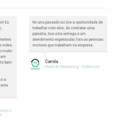
os! Eu
No ano passado eu tive a oportunidade de
Nós ti
e,
trabalhar com eles, de contratar uma
365 Pa
palestra, tive uma entrega e um
enorme
rtantes
atendimento espetacular, fora as pessoas
palest
e sobra.
incríveis que trabalham na empresa.
inclus
o muito
interna
oram
assistê
Camila
ito bem
formidá
Head de Marketing - EuReciclo
maravi
co a
rante
ento e
le