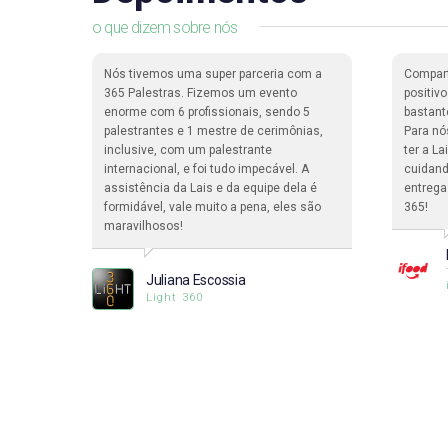
o que dizem sobre nós
dade de
Nós tivemos uma super parceria com a
Compar
ma
365 Palestras. Fizemos um evento
positiv
enorme com 6 profissionais, sendo 5
bastant
pessoas
palestrantes e 1 mestre de cerimônias,
Para nó
a.
inclusive, com um palestrante
ter a L
internacional, e foi tudo impecável. A
cuidand
assistência da Lais e da equipe dela é
entrega
formidável, vale muito a pena, eles são
365!
ciclo
maravilhosos!
Juliana Escossia
Light 360