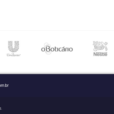
om.br
s.