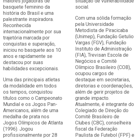
maiores jogadoras de
situação de vulnerabilidade
basquete feminino da
social.
história do Brasil e uma
Com uma sólida formação
palestrante inspiradora.
pela Universidade
Reconhecida
Metodista de Piracicaba
internacionalmente por sua
(Unimep), Fundação Getulio
trajetória marcada por
Vargas (FGV), Fundação
conquistas e superação,
Instituto de Administração
iniciou no basquete aos 10
(FIA), Trevisan Escola de
anos e rapidamente se
Negócios e Comitê
destacou por suas
Olímpico Brasileiro (COB),
habilidades excepcionais.
ocupou cargos de
Uma das principais atletas
destaque em secretarias,
da modalidade em todos
diretorias e coordenações,
os tempos, conquistou
além de gerir projetos de
títulos como o Campeonato
grande impacto.
Mundial e os Jogos Pan-
Atualmente, é integrante do
Americanos, além de uma
Colegiado de Direção do
medalha de prata nos
Comitê Brasileiro de
Jogos Olímpicos de Atlanta
Clubes (CBC), conselheira
(1996). Jogou
fiscal da Federação
profissionalmente por 28
Paulista de Futebol (FPF) e