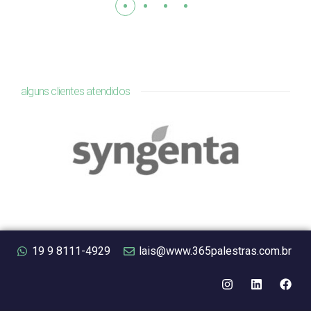
alguns clientes atendidos
19 9 8111-4929
lais@www.365palestras.com.br