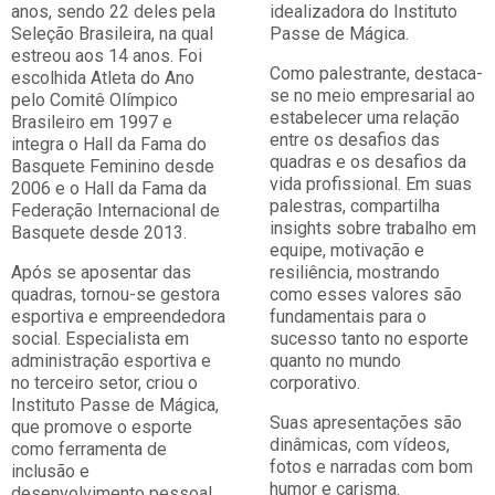
anos, sendo 22 deles pela
idealizadora do Instituto
Seleção Brasileira, na qual
Passe de Mágica.
estreou aos 14 anos. Foi
Como palestrante, destaca-
escolhida Atleta do Ano
se no meio empresarial ao
pelo Comitê Olímpico
estabelecer uma relação
Brasileiro em 1997 e
entre os desafios das
integra o Hall da Fama do
quadras e os desafios da
Basquete Feminino desde
vida profissional. Em suas
2006 e o Hall da Fama da
palestras, compartilha
Federação Internacional de
insights sobre trabalho em
Basquete desde 2013.
equipe, motivação e
Após se aposentar das
resiliência, mostrando
quadras, tornou-se gestora
como esses valores são
esportiva e empreendedora
fundamentais para o
social. Especialista em
sucesso tanto no esporte
administração esportiva e
quanto no mundo
no terceiro setor, criou o
corporativo.
Instituto Passe de Mágica,
Suas apresentações são
que promove o esporte
dinâmicas, com vídeos,
como ferramenta de
fotos e narradas com bom
inclusão e
humor e carisma.
desenvolvimento pessoal