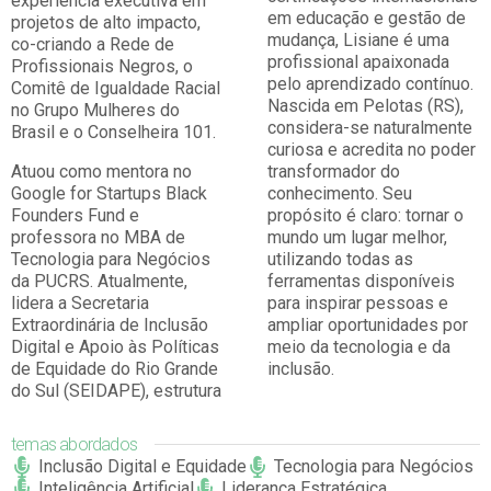
experiência executiva em
em educação e gestão de
projetos de alto impacto,
mudança, Lisiane é uma
co-criando a Rede de
profissional apaixonada
Profissionais Negros, o
pelo aprendizado contínuo.
Comitê de Igualdade Racial
Nascida em Pelotas (RS),
no Grupo Mulheres do
considera-se naturalmente
Brasil e o Conselheira 101.
curiosa e acredita no poder
Atuou como mentora no
transformador do
Google for Startups Black
conhecimento. Seu
Founders Fund e
propósito é claro: tornar o
professora no MBA de
mundo um lugar melhor,
Tecnologia para Negócios
utilizando todas as
da PUCRS. Atualmente,
ferramentas disponíveis
lidera a Secretaria
para inspirar pessoas e
Extraordinária de Inclusão
ampliar oportunidades por
Digital e Apoio às Políticas
meio da tecnologia e da
de Equidade do Rio Grande
inclusão.
do Sul (SEIDAPE), estrutura
temas abordados
Inclusão Digital e Equidade
Tecnologia para Negócios
Inteligência Artificial
Liderança Estratégica