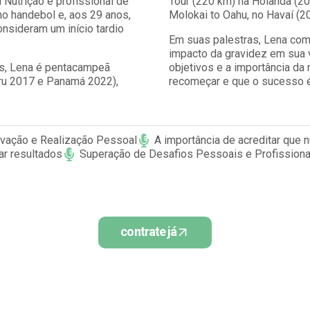
utrição e profissional de
Tour (220 km) na Holanda (20
 no handebol e, aos 29 anos,
Molokai to Oahu, no Havaí (2
onsideram um início tardio
Em suas palestras, Lena comp
impacto da gravidez em sua v
as, Lena é pentacampeã
objetivos e a importância da 
ru 2017 e Panamá 2022),
recomeçar e que o sucesso é
vação e Realização Pessoal
A importância de acreditar que 
ar resultados
Superação de Desafios Pessoais e Profissiona
contrate já