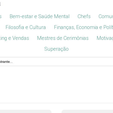
a
s
Bem-estar e Saúde Mental
Chefs
Comun
Filosofia e Cultura
Finanças, Economia e Polít
ing e Vendas
Mestres de Cerimônias
Motiva
Superação