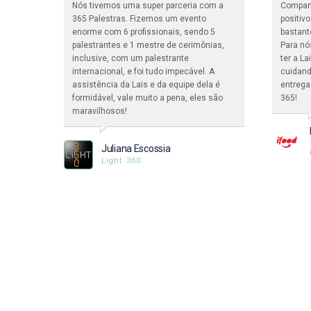
dade de
Nós tivemos uma super parceria com a
Compar
ma
365 Palestras. Fizemos um evento
positiv
enorme com 6 profissionais, sendo 5
bastant
pessoas
palestrantes e 1 mestre de cerimônias,
Para nó
a.
inclusive, com um palestrante
ter a L
internacional, e foi tudo impecável. A
cuidand
assistência da Lais e da equipe dela é
entrega
formidável, vale muito a pena, eles são
365!
ciclo
maravilhosos!
Juliana Escossia
Light 360