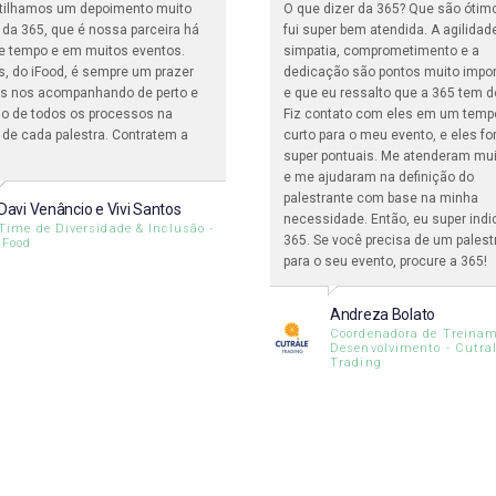
tilhamos um depoimento muito
O que dizer da 365? Que são ótim
o da 365, que é nossa parceira há
fui super bem atendida. A agilidad
e tempo e em muitos eventos.
simpatia, comprometimento e a
s, do iFood, é sempre um prazer
dedicação são pontos muito impo
ais nos acompanhando de perto e
e que eu ressalto que a 365 tem d
o de todos os processos na
Fiz contato com eles em um temp
 de cada palestra. Contratem a
curto para o meu evento, e eles f
super pontuais. Me atenderam mu
e me ajudaram na definição do
palestrante com base na minha
Davi Venâncio e Vivi Santos
necessidade. Então, eu super indi
Time de Diversidade & Inclusão -
365. Se você precisa de um palest
iFood
para o seu evento, procure a 365!
Andreza Bolato
Coordenadora de Treinam
Desenvolvimento - Cutra
Trading