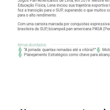
Jogos Pan-Americanos de Lima, em 2019. Mestre em N
Educação Física, Lena iniciou sua trajetória esportiva
fez a transição para o SUP, superando o que muitos c
para o alto rendimento.
Com uma carreira marcada por conquistas expressiv
brasileira de SUP, bicampeã pan-americana PASA (Pe
temas abordados
“A jornada: quantas remadas até a vitória?”
Moti
Planejamento Estratégico como chave para alcanç