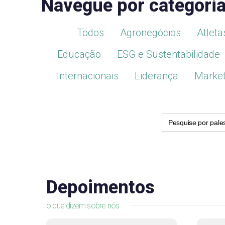
Navegue por categori
Todos
Agronegócios
Atleta
Educação
ESG e Sustentabilidade
Internacionais
Liderança
Market
Search
for:
Depoimentos
o que dizem sobre nós