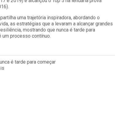
17 e 2019) e alcançou o Top 5 na lendária prova
016).
artilha uma trajetória inspiradora, abordando o
ida, as estratégias que a levaram a alcançar grandes
resiliência, mostrando que nunca é tarde para
 um processo contínuo.
nunca é tarde para começar
is