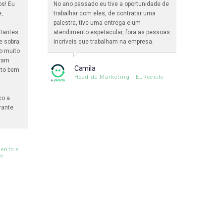
os! Eu
No ano passado eu tive a oportunidade de
Nós ti
e,
trabalhar com eles, de contratar uma
365 Pa
palestra, tive uma entrega e um
enorme
rtantes
atendimento espetacular, fora as pessoas
palest
e sobra.
incríveis que trabalham na empresa.
inclus
o muito
interna
oram
assistê
Camila
ito bem
formidá
Head de Marketing - EuReciclo
maravi
co a
rante
ento e
le