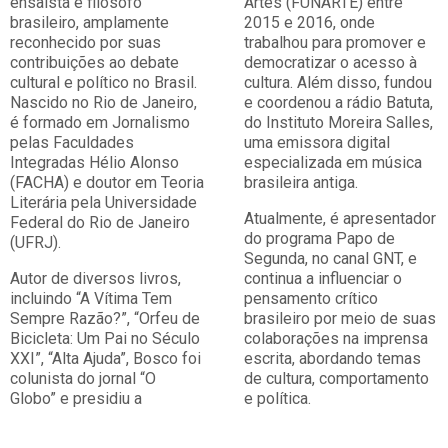
ensaísta e filósofo
Artes (FUNARTE) entre
brasileiro, amplamente
2015 e 2016, onde
reconhecido por suas
trabalhou para promover e
contribuições ao debate
democratizar o acesso à
cultural e político no Brasil.
cultura. Além disso, fundou
Nascido no Rio de Janeiro,
e coordenou a rádio Batuta,
é formado em Jornalismo
do Instituto Moreira Salles,
pelas Faculdades
uma emissora digital
Integradas Hélio Alonso
especializada em música
(FACHA) e doutor em Teoria
brasileira antiga.
Literária pela Universidade
Atualmente, é apresentador
Federal do Rio de Janeiro
do programa Papo de
(UFRJ).
Segunda, no canal GNT, e
Autor de diversos livros,
continua a influenciar o
incluindo “A Vítima Tem
pensamento crítico
Sempre Razão?”, “Orfeu de
brasileiro por meio de suas
Bicicleta: Um Pai no Século
colaborações na imprensa
XXI”, “Alta Ajuda”, Bosco foi
escrita, abordando temas
colunista do jornal “O
de cultura, comportamento
Globo” e presidiu a
e política.