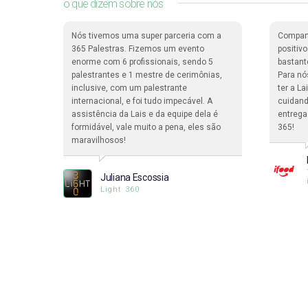
o que dizem sobre nós
dade de
Nós tivemos uma super parceria com a
Compar
ma
365 Palestras. Fizemos um evento
positiv
enorme com 6 profissionais, sendo 5
bastant
pessoas
palestrantes e 1 mestre de cerimônias,
Para nó
a.
inclusive, com um palestrante
ter a L
internacional, e foi tudo impecável. A
cuidand
assistência da Lais e da equipe dela é
entrega
formidável, vale muito a pena, eles são
365!
ciclo
maravilhosos!
Juliana Escossia
Light 360