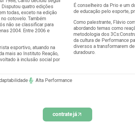
ul 1988, Canto decidiu seguir
É conselheiro da Prio e um d
. Disputou quatro edições
de educação pelo esporte, p
m todas, exceto na edição
o no cotovelo. Também
Como palestrante, Flávio com
ós não se classificar para
abordando temas como reação
nas 2004. Entre 2006 e
metodologia dos 3Cs:Construi
da cultura de Performance pa
diversos a transformarem de
sta esportivo, atuando na
duradouro.
a mais ao Instituto Reação,
voltado à inclusão social por
daptabilidade
Alta Performance
contrate já