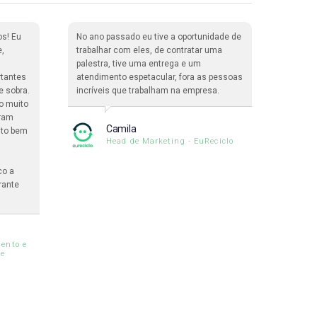
os! Eu
No ano passado eu tive a oportunidade de
Nós ti
e,
trabalhar com eles, de contratar uma
365 Pa
palestra, tive uma entrega e um
enorme
rtantes
atendimento espetacular, fora as pessoas
palest
e sobra.
incríveis que trabalham na empresa.
inclus
o muito
interna
oram
assistê
Camila
ito bem
formidá
Head de Marketing - EuReciclo
maravi
co a
rante
ento e
le