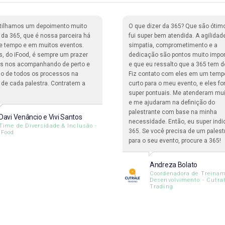
tilhamos um depoimento muito
O que dizer da 365? Que são ótim
o da 365, que é nossa parceira há
fui super bem atendida. A agilidad
e tempo e em muitos eventos.
simpatia, comprometimento e a
s, do iFood, é sempre um prazer
dedicação são pontos muito impo
ais nos acompanhando de perto e
e que eu ressalto que a 365 tem d
o de todos os processos na
Fiz contato com eles em um temp
 de cada palestra. Contratem a
curto para o meu evento, e eles f
super pontuais. Me atenderam mu
e me ajudaram na definição do
palestrante com base na minha
Davi Venâncio e Vivi Santos
necessidade. Então, eu super indi
Time de Diversidade & Inclusão -
365. Se você precisa de um palest
iFood
para o seu evento, procure a 365!
Andreza Bolato
Coordenadora de Treinam
Desenvolvimento - Cutra
Trading