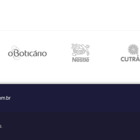
om.br
s.