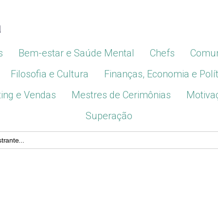
a
s
Bem-estar e Saúde Mental
Chefs
Comun
Filosofia e Cultura
Finanças, Economia e Polít
ing e Vendas
Mestres de Cerimônias
Motiva
Superação