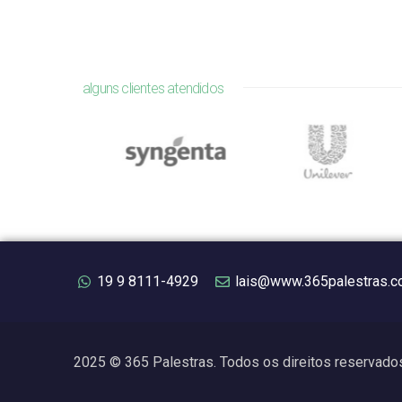
alguns clientes atendidos
19 9 8111-4929
lais@www.365palestras.c
2025 © 365 Palestras. Todos os direitos reservado