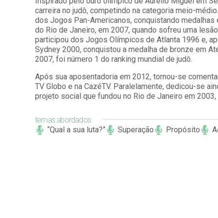
Inspirado pelo ouro olímpico de Aurélio Miguel em Se
carreira no judô, competindo na categoria meio-médio
dos Jogos Pan-Americanos, conquistando medalhas e
do Rio de Janeiro, em 2007, quando sofreu uma lesã
participou dos Jogos Olímpicos de Atlanta 1996 e, ap
Sydney 2000, conquistou a medalha de bronze em Ate
2007, foi número 1 do ranking mundial de judô.
Após sua aposentadoria em 2012, tornou-se comentari
TV Globo e na CazéTV. Paralelamente, dedicou-se aind
projeto social que fundou no Rio de Janeiro em 2003, 
temas abordados
“Qual a sua luta?”
Superação
Propósito
A