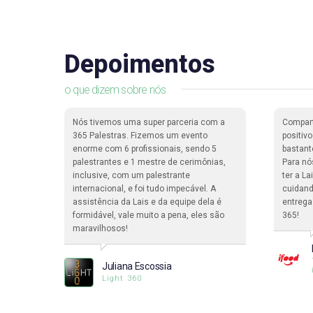
Depoimentos
o que dizem sobre nós
dade de
Nós tivemos uma super parceria com a
Compar
ma
365 Palestras. Fizemos um evento
positiv
enorme com 6 profissionais, sendo 5
bastant
pessoas
palestrantes e 1 mestre de cerimônias,
Para nó
a.
inclusive, com um palestrante
ter a L
internacional, e foi tudo impecável. A
cuidand
assistência da Lais e da equipe dela é
entrega
formidável, vale muito a pena, eles são
365!
ciclo
maravilhosos!
Juliana Escossia
Light 360