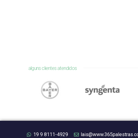
alguns clientes atendidos
19 9 8111-4929
lais@www.365palestras.c