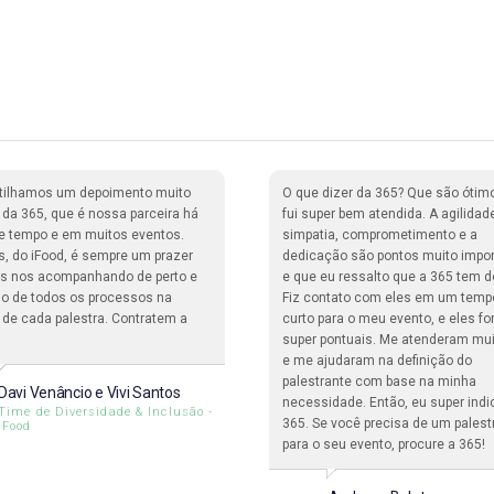
tilhamos um depoimento muito
O que dizer da 365? Que são ótim
o da 365, que é nossa parceira há
fui super bem atendida. A agilidad
e tempo e em muitos eventos.
simpatia, comprometimento e a
s, do iFood, é sempre um prazer
dedicação são pontos muito impo
ais nos acompanhando de perto e
e que eu ressalto que a 365 tem d
o de todos os processos na
Fiz contato com eles em um temp
 de cada palestra. Contratem a
curto para o meu evento, e eles f
super pontuais. Me atenderam mu
e me ajudaram na definição do
palestrante com base na minha
Davi Venâncio e Vivi Santos
necessidade. Então, eu super indi
Time de Diversidade & Inclusão -
365. Se você precisa de um palest
iFood
para o seu evento, procure a 365!