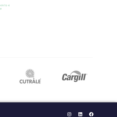
ento e
le