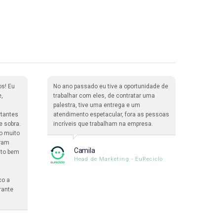
os! Eu
No ano passado eu tive a oportunidade de
Nós ti
e,
trabalhar com eles, de contratar uma
365 Pa
palestra, tive uma entrega e um
enorme
rtantes
atendimento espetacular, fora as pessoas
palest
e sobra.
incríveis que trabalham na empresa.
inclus
o muito
interna
oram
assistê
Camila
ito bem
formidá
Head de Marketing - EuReciclo
maravi
co a
rante