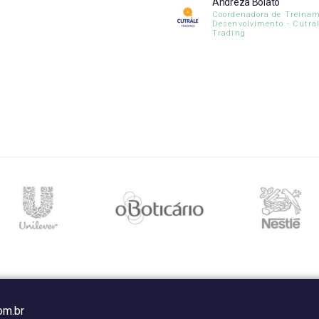
Andreza Bolato
Coordenadora de Treinam
Desenvolvimento - Cutra
Trading
om.br