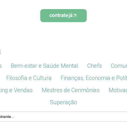
contrate já
a
s
Bem-estar e Saúde Mental
Chefs
Comun
Filosofia e Cultura
Finanças, Economia e Polít
ing e Vendas
Mestres de Cerimônias
Motiva
Superação