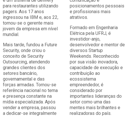
e um sistema de delivery
comunicação e
para restaurantes utilizando
posicionamentos pessoais
pagers. Aos 17 anos
e profissionais mais
ingressou na IBM e, aos 22,
atrativos.
tornou-se o gerente mais
Formado em Engenharia
jovem da empresa em nível
Elétrica pela UFRJ, é
mundial.
investidor-anjo,
Mais tarde, fundou a Future
desenvolvedor e mentor de
Security, onde criou o
diversos Startup
conceito de Security
Weekends. Reconhecido
Outsourcing, atendendo
por sua visão inovadora,
grandes clientes dos
capacidade de execução e
setores bancário,
contribuição ao
governamental e das
ecossistema
forças armadas. Tornou-se
empreendedor, é
referência nacional no tema
considerado por
e presença constante na
importantes lideranças do
mídia especializada. Após
setor como uma das
vender a empresa, passou
mentes mais brilhantes e
a dedicar-se integralmente
realizadoras do país.